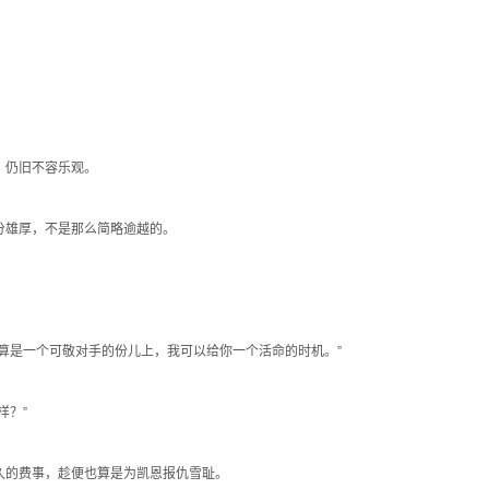
，仍旧不容乐观。
分雄厚，不是那么简略逾越的。
算是一个可敬对手的份儿上，我可以给你一个活命的时机。”
样？”
久的费事，趁便也算是为凯恩报仇雪耻。