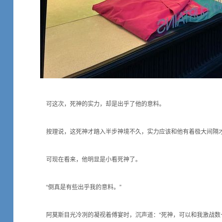
可这次，死神的实力，却是出乎了他的意料。
按理说，这死神才踏入半步神境不久，实力应该和他有着极大间隔
可现在看来，他明显是小看死神了。
“倒真是有些出乎我的意料。”
阿莫斯目光冷冽的凝视着傅宴时，沉声道：“死神，可以和我激战数