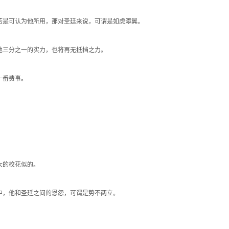
是可认为他所用，那对圣廷来说，可谓是如虎添翼。
他三分之一的实力，也将再无抵挡之力。
一番费事。
大的校花似的。
，他和圣廷之间的恩怨，可谓是势不两立。