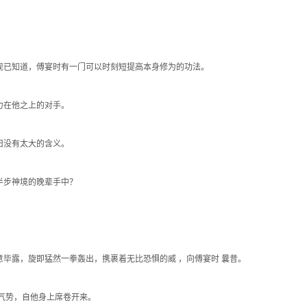
已知道，傅宴时有一门可以时刻短提高本身修为的功法。
力在他之上的对手。
旧没有太大的含义。
半步神境的晚辈手中？
毕露，旋即猛然一拳轰出，携裹着无比恐惧的威 ，向傅宴时 曩昔。
气势，自他身上席卷开来。