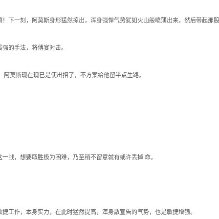
！下一刻，阿莫斯身形猛然掠出，浑身强悍气势犹如火山般喷薄出来，然后带起那股
最强的手法，将傅宴时击。
，阿莫斯现在现已是使出招了，不方案给他留半点生路。
一战，想要取胜极为困难，乃至稍不留意就有或许丢掉 命。
捷工作，本身实力，在此时猛然提高，浑身散宣告的气势，也是敏捷增强。