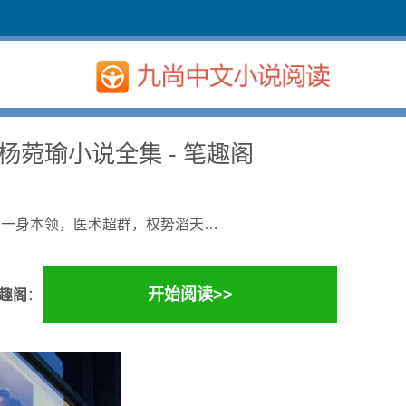
菀瑜小说全集 - 笔趣阁
得一身本领，医术超群，权势滔天…
开始阅读>>
笔趣阁
：