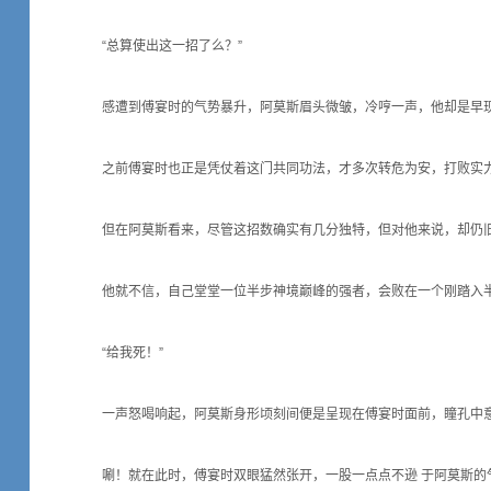
“总算使出这一招了么？”
感遭到傅宴时的气势暴升，阿莫斯眉头微皱，冷哼一声，他却是早现
之前傅宴时也正是凭仗着这门共同功法，才多次转危为安，打败实
但在阿莫斯看来，尽管这招数确实有几分独特，但对他来说，却仍
他就不信，自己堂堂一位半步神境巅峰的强者，会败在一个刚踏入
“给我死！”
一声怒喝响起，阿莫斯身形顷刻间便是呈现在傅宴时面前，瞳孔中意
唰！就在此时，傅宴时双眼猛然张开，一股一点点不逊 于阿莫斯的