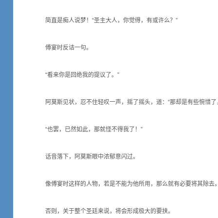
简直是痴人说梦！“圣主大人，你觉得，有或许么？”
傅宴时反诘一句。
“看来你是回绝我的提议了。”
阿莫斯见状，忍不住轻叹一声，摇了摇头，道：“那却是有些惋惜了
“也罢，已然如此，那就怪不得我了！”
话音落下，阿莫斯眼中浓郁意闪过。
像傅宴时这样的人物，若是不能为他所用，那么就有必要将其除去
否则，关于整个圣廷来说，将会形成极大的要挟。