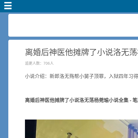
首页
离婚后神医他摊牌了小说洛无荡杨
追更人数：706人
小说介绍：新郎洛无殇帮小舅子顶罪，入狱四年习
离婚后神医他摊牌了小说洛无荡杨菀瑜小说全集 - 