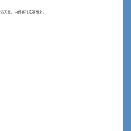
滔天意，向傅宴时笼罩而来。