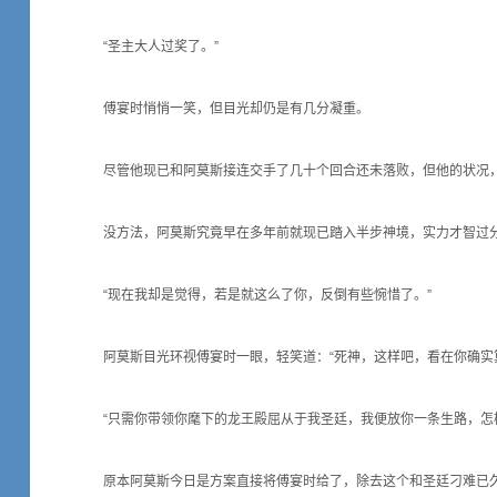
“圣主大人过奖了。”
傅宴时悄悄一笑，但目光却仍是有几分凝重。
尽管他现已和阿莫斯接连交手了几十个回合还未落败，但他的状况
没方法，阿莫斯究竟早在多年前就现已踏入半步神境，实力才智过
“现在我却是觉得，若是就这么了你，反倒有些惋惜了。”
阿莫斯目光环视傅宴时一眼，轻笑道：“死神，这样吧，看在你确实
“只需你带领你麾下的龙王殿屈从于我圣廷，我便放你一条生路，怎
原本阿莫斯今日是方案直接将傅宴时给了，除去这个和圣廷刁难已