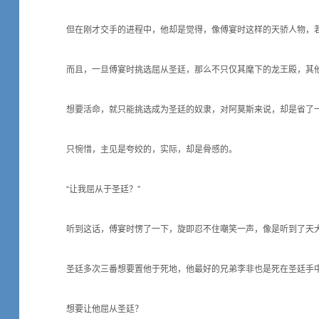
但在刚才交手的进程中，他却是觉得，像傅宴时这样的天骄人物，若
而且，一旦傅宴时挑选屈从圣廷，那么不只仅其麾下的龙王殿，其
想要活命，就只能挑选成为圣廷的奴隶，对阿莫斯来说，却是省了
只惋惜，主见是夸姣的，实际，却是骨感的。
“让我屈从于圣廷？”
听到这话，傅宴时愣了一下，旋即忍不住嘲笑一声，像是听到了天
圣廷多次三番想要置他于死地，他最好的兄弟李非也是死在圣廷手中
想要让他屈从圣廷？