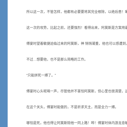
所以这一次，不管怎样，他都有必要要将其完全根除，以绝后患！唰
这一次的攻势，比起之前，还要强烈！看得出来，阿莫斯是方案用
傅宴时望着敏捷迫临过来的阿莫斯，神 悄悄凝重，他也可以感遭到
不过…想要他，也不是那么简略的工作。
“只能拼死一搏了。”
傅宴时心头呢喃一声，尽管他并不害怕阿莫斯，但心里也很清楚，这
在这个关头，傅宴时能做的，不是祈求天主，而是全力一搏。
哪怕是死，他也得让阿莫斯陪他一同上路！哗！傅宴时体内游龙息敏