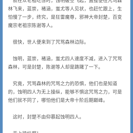
就在众老祖吃惊时，蚀明破空飞起，直接便往咒骂森
林飞来，蓝崇，褚涵，蚩尤等人见状，也赶忙跟上，生
怕慢了一步，终究，是狂雷魔尊，邪神大帝封楚，百变
魔宗老祖宗陈谢等人。
很快，世人便来到了咒骂森林边际。
蚀明，蓝崇，褚涵，蚩尤四人速度不减，进入了咒骂
森林，可是封楚，陈谢等人却是踌躇了一下。
究竟，咒骂森林的咒骂之力的恐惧，他们也是知道
的，蚀明四人为无上操纵，能够不惧这咒骂之力，可是
他们就不同了，哪怕他们是大帝十阶后期巅峰。
这时，封楚不由仰慕起蚀明四人。