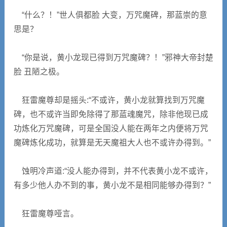
“什么？！”世人俱都脸 大变，万咒魔碑，那蓝崇的意
思是？
“你是说，黄小龙现已得到万咒魔碑？！”邪神大帝封楚
脸 丑陋之极。
狂雷魔尊却是摇头:“不或许，黄小龙就算找到万咒魔
碑，也不或许当即免除得了那蓝魂魔咒，除非他现已成
功炼化万咒魔碑，可是全国没人能在两年之内便将万咒
魔碑炼化成功，就算是无天魔祖大人也不或许办得到。”
蚀明冷声道:“没人能办得到，并不代表黄小龙不或许，
有多少他人办不到的事，黄小龙不是相同能够办得到？”
狂雷魔尊哑言。