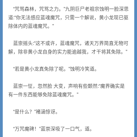
“咒骂森林，咒骂之力。”九阴巨尸老祖宗蚀明一脸深思
道:“你无法感应蓝魂魔咒，只需一个解说，黄小龙现已驱
除体内的蓝魂魔咒。”
蓝崇摇头:“这不或许，蓝魂魔咒，诸天万界简直无物可
解，除非黄小龙自身的实力能逾越我，才干将其免除。”
“若是黄小龙真免除了呢。”蚀明冷笑道。
蓝崇一怔，忽然脸 大变，声响有些颤然:“魔界确实是
有一件东西能够免除蓝魂魔咒。”
“是什么？”褚涵惊讶。
“万咒魔碑！”蓝崇深吸了一口气，道。