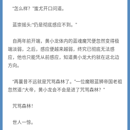
“怎么样？”蚩尤开口问道。
蓝崇摇头:“仍是彻底感应不到。”
自两年前开端，黄小龙体内的蓝魂魔咒便忽然变得极
端淡弱，之后，感应便越来越弱，终究已彻底无法感
应，他也只能凭从前感应，知道黄小龙大约就在这北边
方向。
“再曩昔不远就是咒骂森林了。”一位魔眼蓝狮帝国老祖
忽然道:“大帝，黄小龙会不会是进了咒骂森林？”
咒骂森林！
世人一惊。