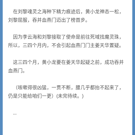
在刘黎魂灵之海种下精力痕迹后，黄小龙神态一松，
刘黎屈服，吞并血燕门迈出了榜首步。
因为李云海和刘黎接取了使命是前往死域找魔灵珠，
所以，三四个月内，不会引起血燕门门主姜天华置疑。
这三四个月，黄小龙要在姜天华起疑之前，成功吞并
血燕门。
（咳嗽得很凶猛，一贯不断，腰几乎都抬不起来了，
仍是只能给咱们一更）(未完待续。)
...