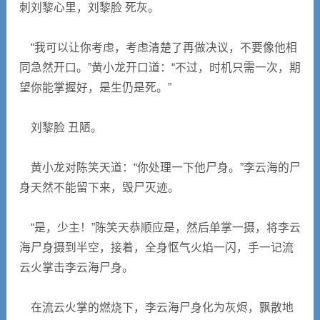
刺刘黎心里，刘黎脸 死灰。
“我可以让你考虑，考虑清楚了再做决议，不要像他相
同急然开口。”黄小龙开口道：“不过，时机只需一次，期
望你能掌握好，是生仍是死。”
刘黎脸 丑陋。
黄小龙对陈笑天道：“你处理一下他尸身。”李云海的尸
身天然不能留下来，毁尸灭迹。
“是，少主！”陈笑天恭顺应是，然后单掌一摄，将李云
海尸身摄到半空，接着，全身怄气火焰一闪，手一记流
云火掌击李云海尸身。
在流云火掌的燃烧下，李云海尸身化为灰烬，飘散地