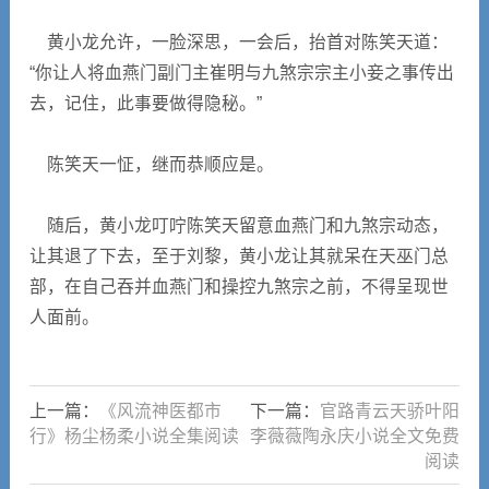
黄小龙允许，一脸深思，一会后，抬首对陈笑天道：
“你让人将血燕门副门主崔明与九煞宗宗主小妾之事传出
去，记住，此事要做得隐秘。”
陈笑天一怔，继而恭顺应是。
随后，黄小龙叮咛陈笑天留意血燕门和九煞宗动态，
让其退了下去，至于刘黎，黄小龙让其就呆在天巫门总
部，在自己吞并血燕门和操控九煞宗之前，不得呈现世
人面前。
上一篇：
《风流神医都市
下一篇：
官路青云天骄叶阳
行》杨尘杨柔小说全集阅读
李薇薇陶永庆小说全文免费
阅读